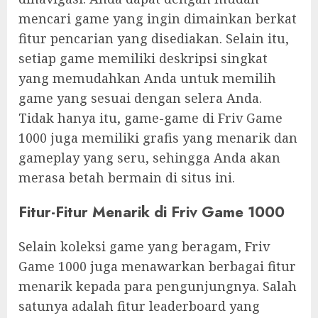
mencari game yang ingin dimainkan berkat
fitur pencarian yang disediakan. Selain itu,
setiap game memiliki deskripsi singkat
yang memudahkan Anda untuk memilih
game yang sesuai dengan selera Anda.
Tidak hanya itu, game-game di Friv Game
1000 juga memiliki grafis yang menarik dan
gameplay yang seru, sehingga Anda akan
merasa betah bermain di situs ini.
Fitur-Fitur Menarik di Friv Game 1000
Selain koleksi game yang beragam, Friv
Game 1000 juga menawarkan berbagai fitur
menarik kepada para pengunjungnya. Salah
satunya adalah fitur leaderboard yang