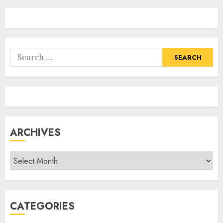
Search
for:
ARCHIVES
Archives
CATEGORIES