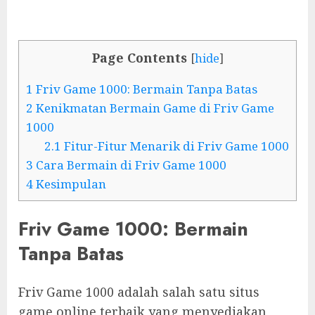
Page Contents
[
hide
]
1
Friv Game 1000: Bermain Tanpa Batas
2
Kenikmatan Bermain Game di Friv Game
1000
2.1
Fitur-Fitur Menarik di Friv Game 1000
3
Cara Bermain di Friv Game 1000
4
Kesimpulan
Friv Game 1000: Bermain
Tanpa Batas
Friv Game 1000 adalah salah satu situs
game online terbaik yang menyediakan