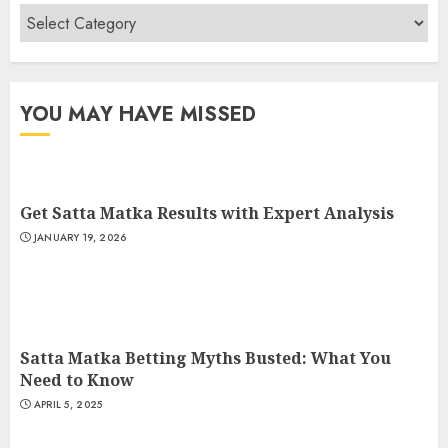
Categories
YOU MAY HAVE MISSED
Get Satta Matka Results with Expert Analysis
JANUARY 19, 2026
Satta Matka Betting Myths Busted: What You
Need to Know
APRIL 5, 2025