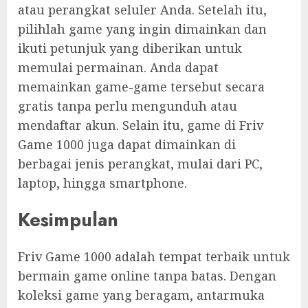
atau perangkat seluler Anda. Setelah itu,
pilihlah game yang ingin dimainkan dan
ikuti petunjuk yang diberikan untuk
memulai permainan. Anda dapat
memainkan game-game tersebut secara
gratis tanpa perlu mengunduh atau
mendaftar akun. Selain itu, game di Friv
Game 1000 juga dapat dimainkan di
berbagai jenis perangkat, mulai dari PC,
laptop, hingga smartphone.
Kesimpulan
Friv Game 1000 adalah tempat terbaik untuk
bermain game online tanpa batas. Dengan
koleksi game yang beragam, antarmuka