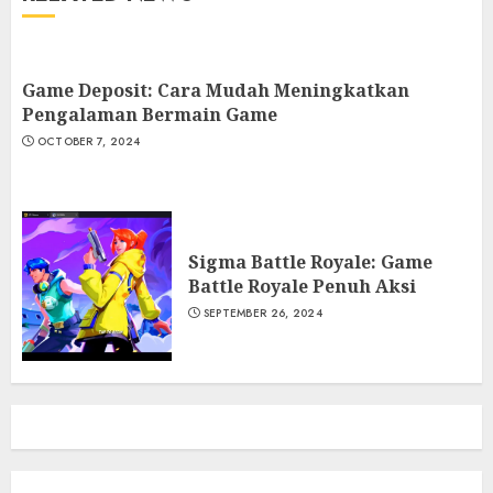
Game Deposit: Cara Mudah Meningkatkan
Pengalaman Bermain Game
OCTOBER 7, 2024
Sigma Battle Royale: Game
Battle Royale Penuh Aksi
SEPTEMBER 26, 2024