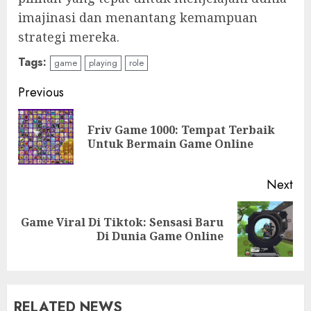
imajinasi dan menantang kemampuan
strategi mereka.
Tags:
game
playing
role
Continue
Previous
Reading
Friv Game 1000: Tempat Terbaik
Pre
Untuk Bermain Game Online
pos
Next
Game Viral Di Tiktok: Sensasi Baru
Next
Di Dunia Game Online
post:
RELATED NEWS