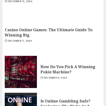
DECEMBER 13, 2024
Casino Online Games: The Ultimate Guide To
Winning Big
DECEMBER 11, 2024
How Do You Pick A Winning
Pokie Machine?
DECEMBER 8, 2024
Is Online Gambling Safe?