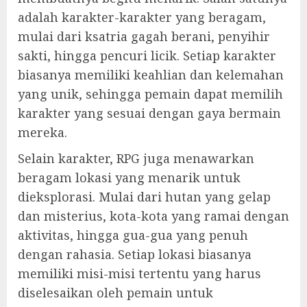
adalah karakter-karakter yang beragam,
mulai dari ksatria gagah berani, penyihir
sakti, hingga pencuri licik. Setiap karakter
biasanya memiliki keahlian dan kelemahan
yang unik, sehingga pemain dapat memilih
karakter yang sesuai dengan gaya bermain
mereka.
Selain karakter, RPG juga menawarkan
beragam lokasi yang menarik untuk
dieksplorasi. Mulai dari hutan yang gelap
dan misterius, kota-kota yang ramai dengan
aktivitas, hingga gua-gua yang penuh
dengan rahasia. Setiap lokasi biasanya
memiliki misi-misi tertentu yang harus
diselesaikan oleh pemain untuk