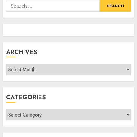
Search
for:
ARCHIVES
Archives
CATEGORIES
Categories