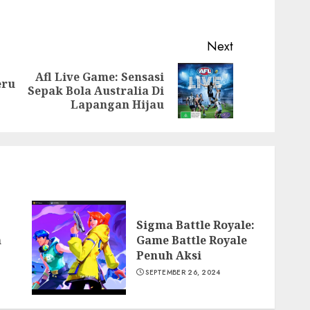
Next
Afl Live Game: Sensasi
eru
Previous
Next
Sepak Bola Australia Di
post:
post:
Lapangan Hijau
Sigma Battle Royale:
n
Game Battle Royale
Penuh Aksi
SEPTEMBER 26, 2024