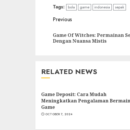
Tags:
bola
game
indonesia
sepak
Continue
Previous
Reading
Game Of Witches: Permainan S
Dengan Nuansa Mistis
RELATED NEWS
Game Deposit: Cara Mudah
Meningkatkan Pengalaman Bermai
Game
OCTOBER 7, 2024