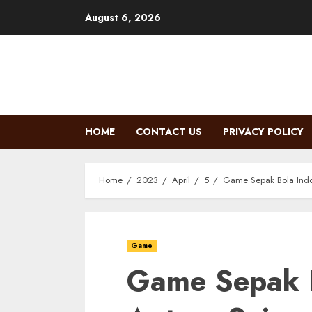
Skip
August 6, 2026
to
content
HOME
CONTACT US
PRIVACY POLICY
Home
2023
April
5
Game Sepak Bola Indon
Game
Game Sepak B