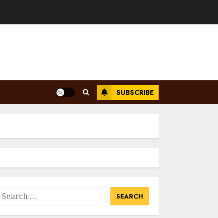
SUBSCRIBE
earch
or: