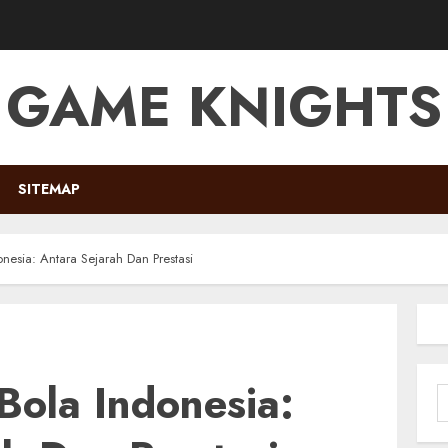
GAME KNIGHTS
SITEMAP
esia: Antara Sejarah Dan Prestasi
ola Indonesia:
S
f