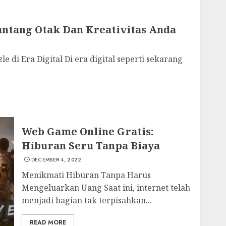
ntang Otak Dan Kreativitas Anda
di Era Digital Di era digital seperti sekarang
Web Game Online Gratis:
Hiburan Seru Tanpa Biaya
DECEMBER 4, 2022
Menikmati Hiburan Tanpa Harus
Mengeluarkan Uang Saat ini, internet telah
menjadi bagian tak terpisahkan...
READ MORE