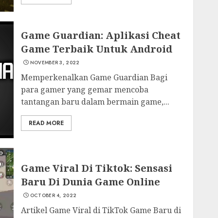
Game Guardian: Aplikasi Cheat
Game Terbaik Untuk Android
NOVEMBER 3, 2022
Memperkenalkan Game Guardian Bagi
para gamer yang gemar mencoba
tantangan baru dalam bermain game,...
READ MORE
Game Viral Di Tiktok: Sensasi
Baru Di Dunia Game Online
OCTOBER 4, 2022
Artikel Game Viral di TikTok Game Baru di