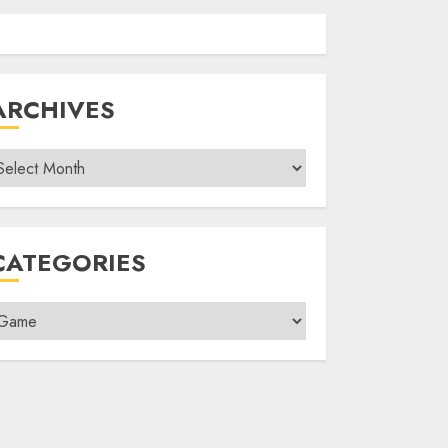
ARCHIVES
rchives
CATEGORIES
ategories