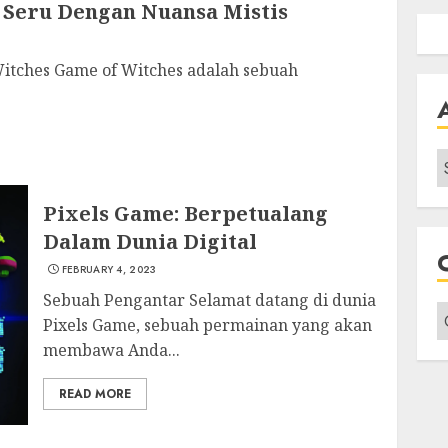
 Seru Dengan Nuansa Mistis
itches Game of Witches adalah sebuah
A
Pixels Game: Berpetualang
Dalam Dunia Digital
FEBRUARY 4, 2023
Sebuah Pengantar Selamat datang di dunia
C
Pixels Game, sebuah permainan yang akan
membawa Anda...
READ MORE