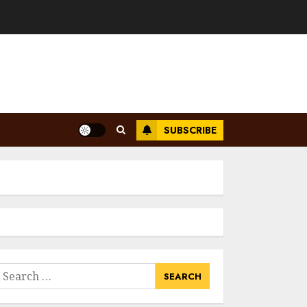
SUBSCRIBE
earch
or: