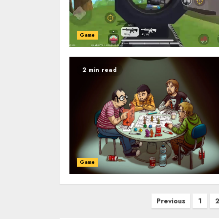
Game
2 min read
Game
Posts
Previous
1
navigation