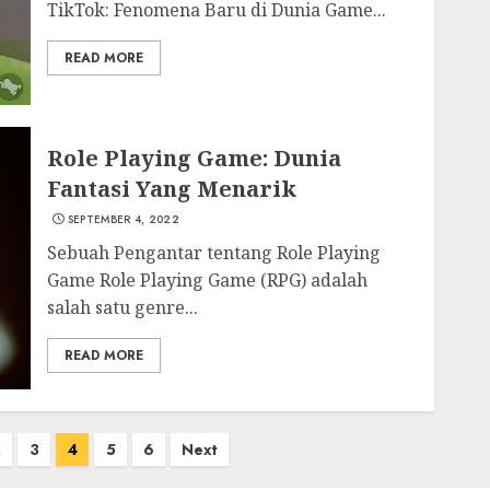
TikTok: Fenomena Baru di Dunia Game...
READ MORE
Role Playing Game: Dunia
Fantasi Yang Menarik
SEPTEMBER 4, 2022
Sebuah Pengantar tentang Role Playing
Game Role Playing Game (RPG) adalah
salah satu genre...
READ MORE
2
3
4
5
6
Next