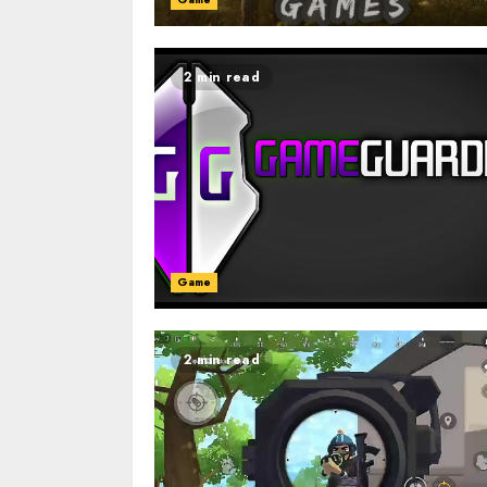
2 min read
Game
2 min read