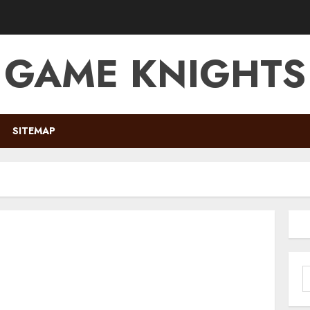
GAME KNIGHTS
SITEMAP
S
f