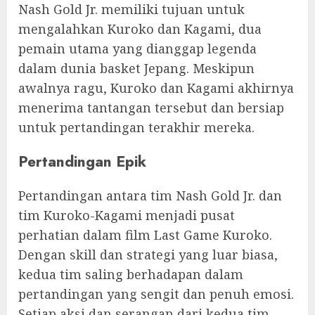
Nash Gold Jr. memiliki tujuan untuk
mengalahkan Kuroko dan Kagami, dua
pemain utama yang dianggap legenda
dalam dunia basket Jepang. Meskipun
awalnya ragu, Kuroko dan Kagami akhirnya
menerima tantangan tersebut dan bersiap
untuk pertandingan terakhir mereka.
Pertandingan Epik
Pertandingan antara tim Nash Gold Jr. dan
tim Kuroko-Kagami menjadi pusat
perhatian dalam film Last Game Kuroko.
Dengan skill dan strategi yang luar biasa,
kedua tim saling berhadapan dalam
pertandingan yang sengit dan penuh emosi.
Setiap aksi dan serangan dari kedua tim